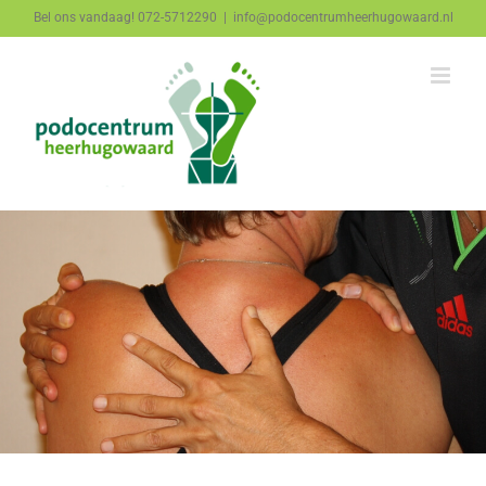
Ga
Bel ons vandaag! 072-5712290
|
info@podocentrumheerhugowaard.nl
naar
inhoud