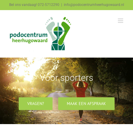
Ga
Bel ons vandaag! 072-5712290
|
info@podocentrumheerhugowaard.nl
naar
inhoud
Voor sporters
VRAGEN?
MAAK EEN AFSPRAAK