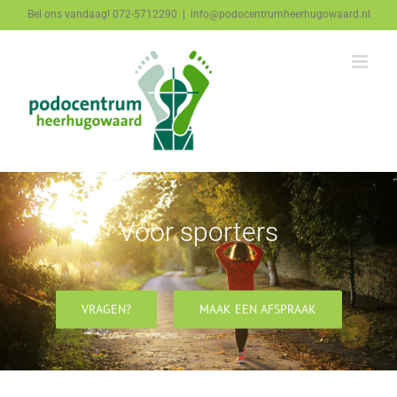
Ga
Bel ons vandaag! 072-5712290
|
info@podocentrumheerhugowaard.nl
naar
inhoud
Voor sporters
VRAGEN?
MAAK EEN AFSPRAAK