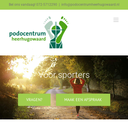
Ga
Bel ons vandaag! 072-5712290
|
info@podocentrumheerhugowaard.nl
naar
inhoud
Voor sporters
VRAGEN?
MAAK EEN AFSPRAAK