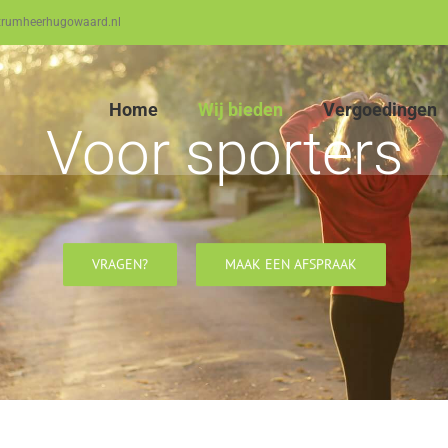
trumheerhugowaard.nl
Home
Wij bieden
Vergoedingen
Voor sporters
VRAGEN?
MAAK EEN AFSPRAAK