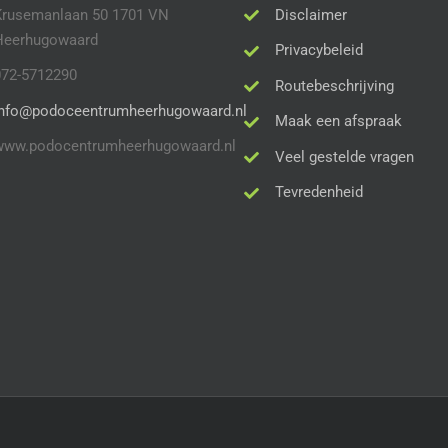
Krusemanlaan 50 1701 VN
Disclaimer
Heerhugowaard
Privacybeleid
072-5712290
Routebeschrijving
info@podoceentrumheerhugowaard.nl
Maak een afspraak
www.podocentrumheerhugowaard.nl
Veel gestelde vragen
Tevredenheid