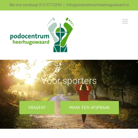
Ga
Bel ons vandaag! 072-5712290
|
info@podocentrumheerhugowaard.nl
naar
inhoud
Voor sporters
VRAGEN?
MAAK EEN AFSPRAAK