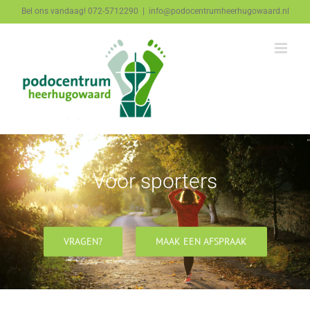
Ga
Bel ons vandaag! 072-5712290
|
info@podocentrumheerhugowaard.nl
naar
inhoud
Voor sporters
VRAGEN?
MAAK EEN AFSPRAAK