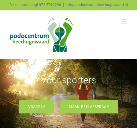
Ga
Bel ons vandaag! 072-5712290
|
info@podocentrumheerhugowaard.nl
naar
inhoud
Voor sporters
VRAGEN?
MAAK EEN AFSPRAAK