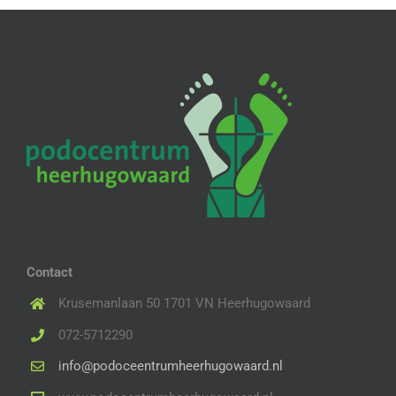
Contact
Krusemanlaan 50 1701 VN Heerhugowaard
072-5712290
info@podoceentrumheerhugowaard.nl