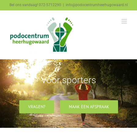
Ga
Bel ons vandaag! 072-5712290
|
info@podocentrumheerhugowaard.nl
naar
inhoud
Voor jong en oud
VRAGEN?
MAAK EEN AFSPRAAK